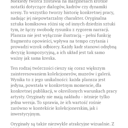
Niekiedy twórca zostawia na marginesach krótkie
notatki dotyczące dialogów, kadrów czy dynamiki
sceny. To wszystko tworzy historię konkretnej pracy,
nadając jej niepowtarzalny charakter. Oryginalna
sztuka komiksowa różni się od innych dziedzin sztuki
tym, że łączy swobodę rysunku z rygorem narracji.
Plansza nie jest wyłącznie ilustracją – pełni funkcję
fragmentu opowieści, wpływa na tempo czytania i
prowadzi wzrok odbiorcy. Każdy kadr stanowi odrębną
decyzję kompozycyjną, a ich układ jest tak samo
ważny jak sama kreska.
Ten rodzaj twórczości cieszy się coraz większym
zainteresowaniem kolekcjonerów, muzeów i galerii.
Wynika to z jego unikalności: każda plansza jest
jedyna, powstała w konkretnym momencie, dla
konkretnej publikacji, w określonych warunkach pracy
artysty. Oryginały nie mają nakładu – istnieje tylko
jedna wersja. To sprawia, że ich wartość rośnie
zarówno w kontekście kolekcjonerskim, jak i
inwestycyjnym.
Oryginały są także niezwykle atrakcyjne wizualnie. Z