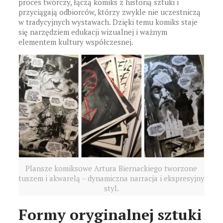
proces twórczy, łączą komiks z historią sztuki i
przyciągają odbiorców, którzy zwykle nie uczestniczą
w tradycyjnych wystawach. Dzięki temu komiks staje
się narzędziem edukacji wizualnej i ważnym
elementem kultury współczesnej.
Plansze komiksowe Artura Biernackiego tworzone
tuszem i akwarelą – dynamiczna narracja i ekspresyjny
styl.
Formy oryginalnej sztuki