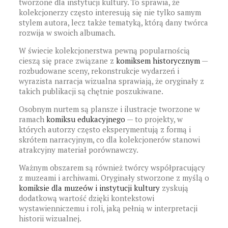
tworzone dla instytucji kultury. To sprawia, że
kolekcjonerzy często interesują się nie tylko samym
stylem autora, lecz także tematyką, którą dany twórca
rozwija w swoich albumach.
W świecie kolekcjonerstwa pewną popularnością
cieszą się prace związane z
komiksem historycznym
—
rozbudowane sceny, rekonstrukcje wydarzeń i
wyrazista narracja wizualna sprawiają, że oryginały z
takich publikacji są chętnie poszukiwane.
Osobnym nurtem są plansze i ilustracje tworzone w
ramach
komiksu edukacyjnego
— to projekty, w
których autorzy często eksperymentują z formą i
skrótem narracyjnym, co dla kolekcjonerów stanowi
atrakcyjny materiał porównawczy.
Ważnym obszarem są również twórcy współpracujący
z muzeami i archiwami. Oryginały stworzone z myślą o
komiksie dla muzeów i instytucji kultury
zyskują
dodatkową wartość dzięki kontekstowi
wystawienniczemu i roli, jaką pełnią w interpretacji
historii wizualnej.