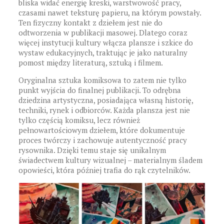
bliska widać energię kreski, warstwowość pracy,
czasami nawet teksturę papieru, na którym powstały.
Ten fizyczny kontakt z dziełem jest nie do
odtworzenia w publikacji masowej. Dlatego coraz
więcej instytucji kultury włącza plansze i szkice do
wystaw edukacyjnych, traktując je jako naturalny
pomost między literaturą, sztuką i filmem.
Oryginalna sztuka komiksowa to zatem nie tylko
punkt wyjścia do finalnej publikacji. To odrębna
dziedzina artystyczna, posiadająca własną historię,
techniki, rynek i odbiorców. Każda plansza jest nie
tylko częścią komiksu, lecz również
pełnowartościowym dziełem, które dokumentuje
proces twórczy i zachowuje autentyczność pracy
rysownika. Dzięki temu staje się unikalnym
świadectwem kultury wizualnej – materialnym śladem
opowieści, która później trafia do rąk czytelników.