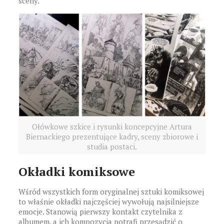
sceny.
Ołówkowe szkice i rysunki koncepcyjne Artura
Biernackiego prezentujące kadry, sceny zbiorowe i
studia postaci.
Okładki komiksowe
Wśród wszystkich form oryginalnej sztuki komiksowej
to właśnie okładki najczęściej wywołują najsilniejsze
emocje. Stanowią pierwszy kontakt czytelnika z
albumem, a ich kompozycja potrafi przesądzić o