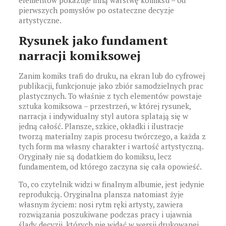
elementów pokazuje inną warstwę komiksu – od
pierwszych pomysłów po ostateczne decyzje
artystyczne.
Rysunek jako fundament
narracji komiksowej
Zanim komiks trafi do druku, na ekran lub do cyfrowej
publikacji, funkcjonuje jako zbiór samodzielnych prac
plastycznych. To właśnie z tych elementów powstaje
sztuka komiksowa – przestrzeń, w której rysunek,
narracja i indywidualny styl autora splatają się w
jedną całość. Plansze, szkice, okładki i ilustracje
tworzą materialny zapis procesu twórczego, a każda z
tych form ma własny charakter i wartość artystyczną.
Oryginały nie są dodatkiem do komiksu, lecz
fundamentem, od którego zaczyna się cała opowieść.
To, co czytelnik widzi w finalnym albumie, jest jedynie
reprodukcją. Oryginalna plansza natomiast żyje
własnym życiem: nosi rytm ręki artysty, zawiera
rozwiązania poszukiwane podczas pracy i ujawnia
ślady decyzji, których nie widać w wersji drukowanej.