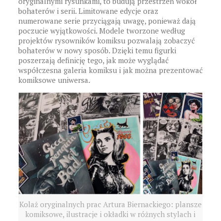
oryginalnymi rysunkami, to budują przestrzeń wokół
bohaterów i serii. Limitowane edycje oraz
numerowane serie przyciągają uwagę, ponieważ dają
poczucie wyjątkowości. Modele tworzone według
projektów rysowników komiksu pozwalają zobaczyć
bohaterów w nowy sposób. Dzięki temu figurki
poszerzają definicję tego, jak może wyglądać
współczesna galeria komiksu i jak można prezentować
komiksowe uniwersa.
Kolaż oryginalnych prac Artura Biernackiego: plansze
komiksowe, ilustracje i okładki w różnych stylach i