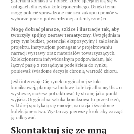
galeriami komiksu w Polsce, które specjalizują się w
usługach dla rynku kolekcjonerskiego. Dzięki temu
mogę polecić sprawdzone miejsca zakupu i pomóc w
wyborze prac o potwierdzonej autentyczności.
Mogę dobrać plansze, szkice i ilustracje tak, aby
tworzyły spójny zestaw tematyczny.
Uwzględniam
przy tym budżet, potencjał ekspozycyjny i założenia
projektu. Instytucjom pomagam w projektowaniu
narracji wystawy oraz materiałów towarzyszących.
Kolekcjonerom indywidualnym podpowiadam, jak
łączyć pasję z rozsądnym podejściem do rynku,
ponieważ świadome decyzje chronią wartość zbioru.
Jeśli interesuje Cię rynek oryginalnej sztuki
komiksowej, planujesz budowę kolekcji albo myślisz o
wystawie, możesz potraktować tę stronę jako punkt
wyjścia. Oryginalna sztuka komiksowa to przestrzeń,
w której spotykają się emocje, narracja i świadome
kolekcjonerstwo. Wystarczy pierwszy krok, aby zacząć
ją odkrywać.
Skontaktuj się ze mną