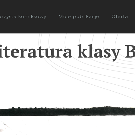
arzysta komiksowy
Moje publikacje
Oferta
iteratura klasy 