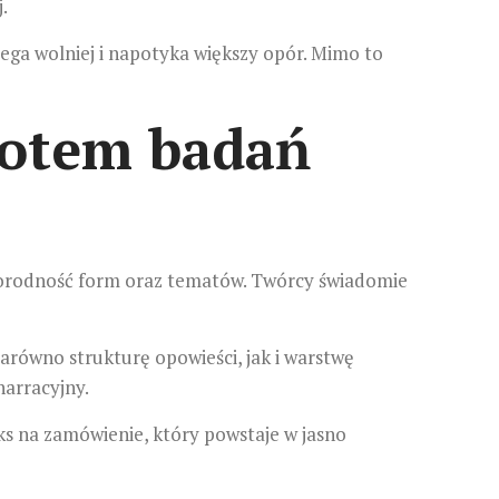
.
ega wolniej i napotyka większy opór. Mimo to
iotem badań
żnorodność form oraz tematów. Twórcy świadomie
.
równo strukturę opowieści, jak i warstwę
narracyjny.
s na zamówienie, który powstaje w jasno