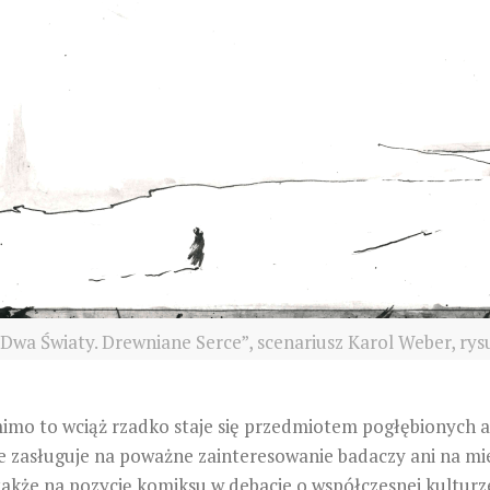
Dwa Światy. Drewniane Serce”, scenariusz Karol Weber, rys
mimo to wciąż rzadko staje się przedmiotem pogłębionych a
nie zasługuje na poważne zainteresowanie badaczy ani na mie
także na pozycję komiksu w debacie o współczesnej kulturz