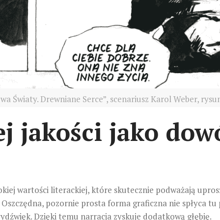
wa Światy. Drewniane Serce”, scenariusz Karol Weber, rysun
 jakości jako dowó
kiej wartości literackiej, które skutecznie podważają up
szczędna, pozornie prosta forma graficzna nie spłyca tu 
wydźwięk. Dzięki temu narracja zyskuje dodatkową głębię.