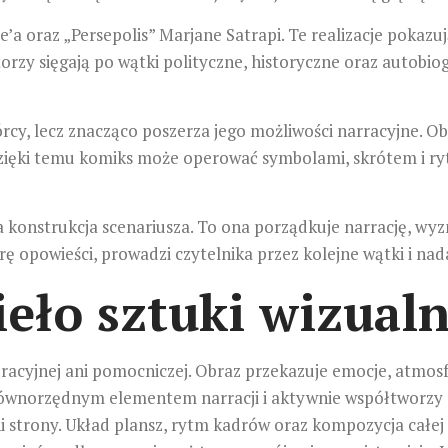
a oraz „Persepolis” Marjane Satrapi. Te realizacje pokazu
orzy sięgają po wątki polityczne, historyczne oraz autobi
y, lecz znacząco poszerza jego możliwości narracyjne. Obraz
 Dzięki temu komiks może operować symbolami, skrótem i r
konstrukcja scenariusza. To ona porządkuje narrację, wyz
rę opowieści, prowadzi czytelnika przez kolejne wątki i nada
eło sztuki wizualn
racyjnej ani pomocniczej. Obraz przekazuje emocje, atmosf
 równorzędnym elementem narracji i aktywnie współtworzy s
ni strony. Układ plansz, rytm kadrów oraz kompozycja całej