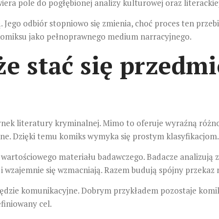
ra pole do pogłębionej analizy kulturowej oraz literackiej
ego odbiór stopniowo się zmienia, choć proces ten przebi
a komiksu jako pełnoprawnego medium narracyjnego.
e stać się przedm
rynek literatury kryminalnej. Mimo to oferuje wyraźną ró
alne. Dzięki temu komiks wymyka się prostym klasyfikacjom
 wartościowego materiału badawczego. Badacze analizują za
ą i wzajemnie się wzmacniają. Razem budują spójny przekaz 
zędzie komunikacyjne. Dobrym przykładem pozostaje komik
finiowany cel.