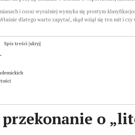
mianach i coraz wyraźniej wymyka się prostym klasyfikacjom
Właśnie dlatego warto zapytać, skąd wziął się ten mit i c
Spis treści
[
ukryj
]
”
ademickich
tości
 przekonanie o „lit