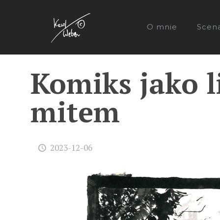
O mnie
Scen
Komiks jako l
mitem
2023-12-06