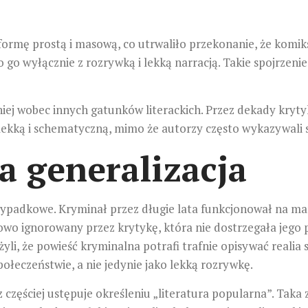
 formę prostą i masową, co utrwaliło przekonanie, że komik
o go wyłącznie z rozrywką i lekką narracją. Takie spojrzen
iej wobec innych gatunków literackich. Przez dekady kryt
 lekką i schematyczną, mimo że autorzy często wykazywali 
a generalizacja
zypadkowe. Kryminał przez długie lata funkcjonował na mar
wo ignorowany przez krytykę, która nie dostrzegała jego 
yli, że powieść kryminalna potrafi trafnie opisywać realia s
połeczeństwie, a nie jedynie jako lekką rozrywkę.
z częściej ustępuje określeniu „literatura popularna”. Tak