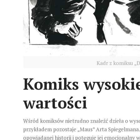
Kadr z komiksu „D
Komiks wysokiej
wartości
Wśród komiksów nietrudno znaleźć dzieła o wyso
przykładem pozostaje „Maus” Arta Spiegelmana. O
opowiadanej historii i potęguje jej emocjonalny 