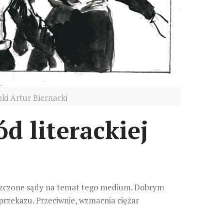
ki Artur Biernacki
d literackiej
roszczone sądy na temat tego medium. Dobrym
przekazu. Przeciwnie, wzmacnia ciężar