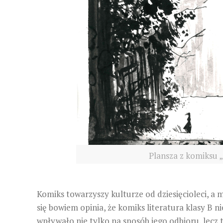
Plansza z komiksu „
Komiks towarzyszy kulturze od dziesięcioleci, a 
się bowiem opinia, że komiks literatura klasy B 
wpływało nie tylko na sposób jego odbioru, lecz 